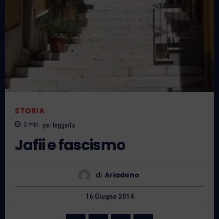
STORIA
2
min.
per leggerlo
Jafii e fascismo
di
Ariadeno
16 Giugno 2014