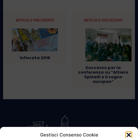
ARTICOLO PRECEDENTE
ARTICOLO SUCCESSIVO
Infiorata 2016
Successo per la
conferenza su “Altiero
Spinelli e il sogno
europeo”
Gestisci Consenso Cookie