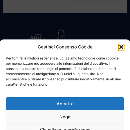
Gestisci Consenso Cookie
Per fornire le migliori esperienze, utilizziamo tecnologie come i cookie
per memorizzare e/o accedere alle informazioni del dispositivo. Il
CONTATTACI
COOKIE POLICY
PRIVACY
consenso a queste tecnologie ci permetterà di elaborare dati come il
comportamento di navigazione o ID unici su questo sito. Non
acconsentire o ritirare il consenso può influire negativamente su alcune
caratteristiche e funzioni.
Accetta
© 2002 - 2026 SanBartolomeo.info :::: powered by Go Web snc |
p.iva 01184570628
Nega
Visualizza le preferenze