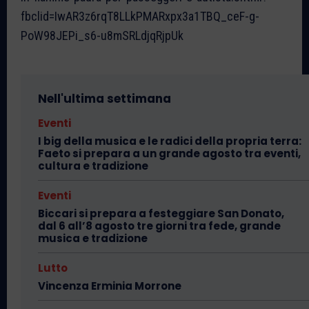
fbclid=IwAR3z6rqT8LLkPMARxpx3a1TBQ_ceF-g-
PoW98JEPi_s6-u8mSRLdjqRjpUk
Nell'ultima settimana
Eventi
I big della musica e le radici della propria terra:
Faeto si prepara a un grande agosto tra eventi,
cultura e tradizione
Eventi
Biccari si prepara a festeggiare San Donato,
dal 6 all’8 agosto tre giorni tra fede, grande
musica e tradizione
Lutto
Vincenza Erminia Morrone