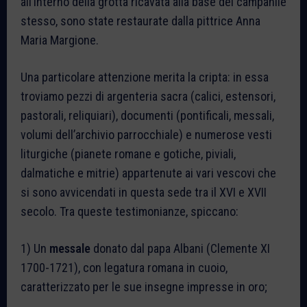
all’interno della grotta ricavata alla base del campanile
stesso, sono state restaurate dalla pittrice Anna
Maria Margione.
Una particolare attenzione merita la cripta: in essa
troviamo pezzi di argenteria sacra (calici, estensori,
pastorali, reliquiari), documenti (pontificali, messali,
volumi dell’archivio parrocchiale) e numerose vesti
liturgiche (pianete romane e gotiche, piviali,
dalmatiche e mitrie) appartenute ai vari vescovi che
si sono avvicendati in questa sede tra il XVI e XVII
secolo. Tra queste testimonianze, spiccano:
1) Un
messale
donato dal papa Albani (Clemente XI
1700-1721), con legatura romana in cuoio,
caratterizzato per le sue insegne impresse in oro;