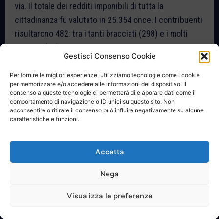
via. Il totale dei redditi imponibili di tutta la
cittadinanza fu valutato in 25.354 once. I contribuenti
risultarono 482: tra i tanti bracciati (298) e i molti
massari (64) troviamo un custode di buoi, 2 barbieri, 6
Gestisci Consenso Cookie
sarti, 5 fabbri, 5 calzolai, 8 falegnami, 3 negozianti, tre
muratori, un fornaio, 3 notai, 3 medici, 2 professori in
Per fornire le migliori esperienze, utilizziamo tecnologie come i cookie
per memorizzare e/o accedere alle informazioni del dispositivo. Il
legge, un dottore in legge e altri ancora. Tra questi,
consenso a queste tecnologie ci permetterà di elaborare dati come il
spicca un solo sacerdote tassato tra i 43 presenti in
comportamento di navigazione o ID unici su questo sito. Non
acconsentire o ritirare il consenso può influire negativamente su alcune
paese, tale don Michele de Renzis, che possedeva
caratteristiche e funzioni.
numerosi animali dati a pedaggio o a capo salvo, per
cui gli vennero attribuite 261 once, mentre il clero e i
Accetta
luoghi pii (16 sacerdoti partecipanti) avevano un
reddito di 2.372 once. (Fonte: Cf. A.S.N.,
Catasti
Nega
onciari
, vol. 7031. Collettiva generale onciari, f. 402
Visualizza le preferenze
ss. I).