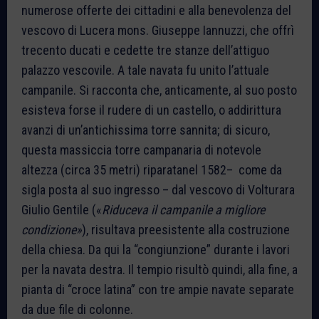
numerose offerte dei cittadini e alla benevolenza del
vescovo di Lucera mons. Giuseppe Iannuzzi, che offrì
trecento ducati e cedette tre stanze dell’attiguo
palazzo vescovile. A tale navata fu unito l’attuale
campanile. Si racconta che, anticamente, al suo posto
esisteva forse il rudere di un castello, o addirittura
avanzi di un’antichissima torre sannita; di sicuro,
questa massiccia torre campanaria di notevole
altezza (circa 35 metri) riparatanel 1582– come da
sigla posta al suo ingresso – dal vescovo di Volturara
Giulio Gentile («
Riduceva il campanile a migliore
condizione»
), risultava preesistente alla costruzione
della chiesa. Da qui la “congiunzione” durante i lavori
per la navata destra. Il tempio risultò quindi, alla fine, a
pianta di “croce latina” con tre ampie navate separate
da due file di colonne.