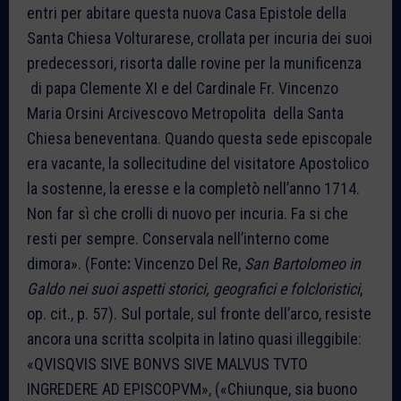
entri per abitare questa nuova Casa Epistole della
Santa Chiesa Volturarese, crollata per incuria dei suoi
predecessori, risorta dalle rovine per la munificenza
di papa Clemente XI e del Cardinale Fr. Vincenzo
Maria Orsini Arcivescovo Metropolita della Santa
Chiesa beneventana. Quando questa sede episcopale
era vacante, la sollecitudine del visitatore Apostolico
la sostenne, la eresse e la completò nell’anno 1714.
Non far sì che crolli di nuovo per incuria. Fa si che
resti per sempre. Conservala nell’interno come
dimora». (Fonte
:
Vincenzo Del Re,
San Bartolomeo in
Galdo nei suoi aspetti storici, geografici e folcloristici
,
op. cit., p. 57). Sul portale, sul fronte dell’arco, resiste
ancora una scritta scolpita in latino quasi illeggibile:
«QVISQVIS SIVE BONVS SIVE MALVUS TVTO
INGREDERE AD EPISCOPVM», («Chiunque, sia buono