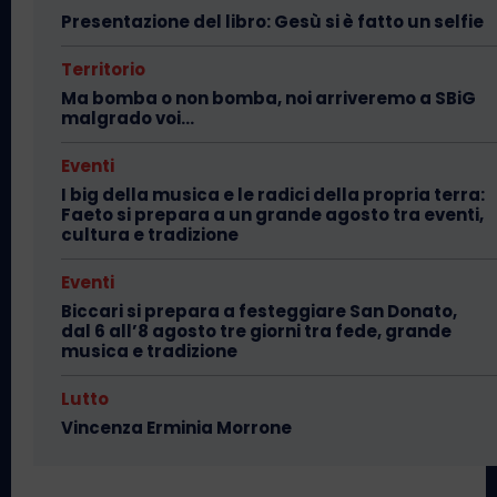
Presentazione del libro: Gesù si è fatto un selfie
Territorio
Ma bomba o non bomba, noi arriveremo a SBiG
malgrado voi…
Eventi
I big della musica e le radici della propria terra:
Faeto si prepara a un grande agosto tra eventi,
cultura e tradizione
Eventi
Biccari si prepara a festeggiare San Donato,
dal 6 all’8 agosto tre giorni tra fede, grande
musica e tradizione
Lutto
Vincenza Erminia Morrone