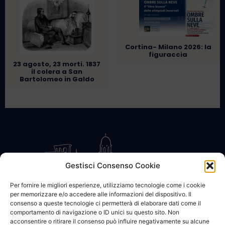
Cortina- Milano 2026: la
figuraccia
23 agosto, 23 morti. 1837
il colera a San
Bartolomeo in Galdo
Gestisci Consenso Cookie
Per fornire le migliori esperienze, utilizziamo tecnologie come i cookie
per memorizzare e/o accedere alle informazioni del dispositivo. Il
CONTATTACI
COOKIE POLICY
PRIVACY
consenso a queste tecnologie ci permetterà di elaborare dati come il
comportamento di navigazione o ID unici su questo sito. Non
acconsentire o ritirare il consenso può influire negativamente su alcune