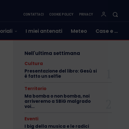
CONTATTACI
COOKIE POLICY
PRIVACY
oriali
I miei antenati
Meteo
Case e …
Nell'ultima settimana
Cultura
Presentazione del libro: Gesù si
è fatto un selfie
Territorio
Ma bomba o non bomba, noi
arriveremo a SBiG malgrado
voi…
Eventi
I big della musica e le radici