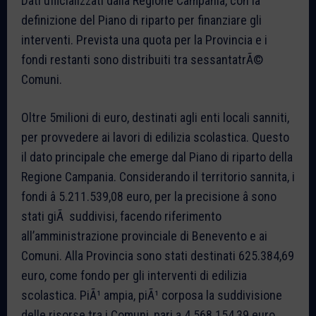
Dati ufficializzati dalla Regione Campania, con la
definizione del Piano di riparto per finanziare gli
interventi. Prevista una quota per la Provincia e i
fondi restanti sono distribuiti tra sessantatrÃ©
Comuni.
Oltre 5milioni di euro, destinati agli enti locali sanniti,
per provvedere ai lavori di edilizia scolastica. Questo
il dato principale che emerge dal Piano di riparto della
Regione Campania. Considerando il territorio sannita, i
fondi â 5.211.539,08 euro, per la precisione â sono
stati giÃ suddivisi, facendo riferimento
all’amministrazione provinciale di Benevento e ai
Comuni. Alla Provincia sono stati destinati 625.384,69
euro, come fondo per gli interventi di edilizia
scolastica. PiÃ¹ ampia, piÃ¹ corposa la suddivisione
delle risorse tra i Comuni, pari a 4.568.154,39 euro.