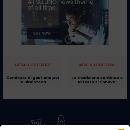
ARTICOLO PRECEDENTE
ARTICOLO SUCCESSIVO
Comitato di gestione per
La tradizione continua e
la Biblioteca
la festa si rinnova!