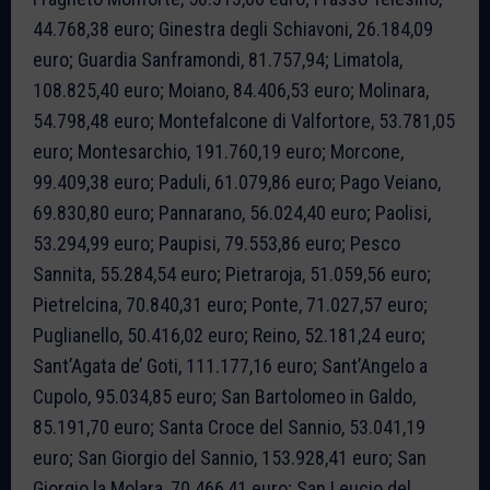
44.768,38 euro; Ginestra degli Schiavoni, 26.184,09
euro; Guardia Sanframondi, 81.757,94; Limatola,
108.825,40 euro; Moiano, 84.406,53 euro; Molinara,
54.798,48 euro; Montefalcone di Valfortore, 53.781,05
euro; Montesarchio, 191.760,19 euro; Morcone,
99.409,38 euro; Paduli, 61.079,86 euro; Pago Veiano,
69.830,80 euro; Pannarano, 56.024,40 euro; Paolisi,
53.294,99 euro; Paupisi, 79.553,86 euro; Pesco
Sannita, 55.284,54 euro; Pietraroja, 51.059,56 euro;
Pietrelcina, 70.840,31 euro; Ponte, 71.027,57 euro;
Puglianello, 50.416,02 euro; Reino, 52.181,24 euro;
Sant’Agata de’ Goti, 111.177,16 euro; Sant’Angelo a
Cupolo, 95.034,85 euro; San Bartolomeo in Galdo,
85.191,70 euro; Santa Croce del Sannio, 53.041,19
euro; San Giorgio del Sannio, 153.928,41 euro; San
Giorgio la Molara, 70.466,41 euro; San Leucio del