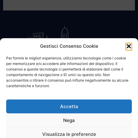
Gestisci Consenso Cookie
Per fornire le migliori esperienze, utilizziamo tecnologie come i cookie
per memorizzare e/o accedere alle informazioni del dispositivo. Il
CONTATTACI
COOKIE POLICY
PRIVACY
consenso a queste tecnologie ci permetterà di elaborare dati come il
comportamento di navigazione o ID unici su questo sito. Non
acconsentire o ritirare il consenso può influire negativamente su alcune
caratteristiche e funzioni.
Accetta
© 2002 - 2026 SanBartolomeo.info :::: powered by Go Web snc |
p.iva 01184570628
Nega
Visualizza le preferenze