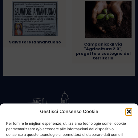
Salvatore Iannantuono
Campania: al via
“Agricoltura 2.0”,
progetto a sostegno del
territorio
Gestisci Consenso Cookie
Per fornire le migliori esperienze, utilizziamo tecnologie come i cookie
per memorizzare e/o accedere alle informazioni del dispositivo. Il
CONTATTACI
COOKIE POLICY
PRIVACY
consenso a queste tecnologie ci permetterà di elaborare dati come il