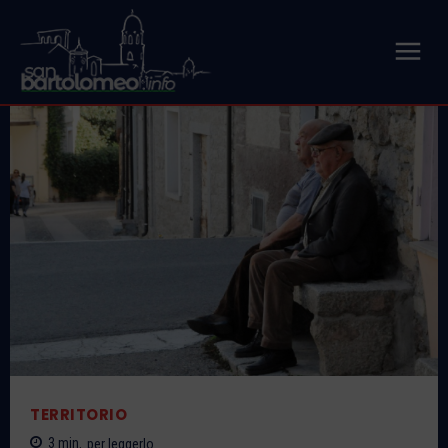
TERRITORIO
3
min.
per leggerlo