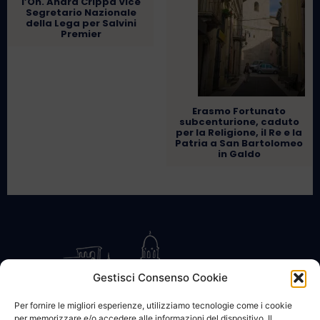
l’On. Andra Crippa Vice
Segretario Nazionale
della Lega per Salvini
Premier
Erasmo Fortunato
subcenturione, caduto
per la Religione, il Re e la
Patria a San Bartolomeo
in Galdo
Gestisci Consenso Cookie
Per fornire le migliori esperienze, utilizziamo tecnologie come i cookie
per memorizzare e/o accedere alle informazioni del dispositivo. Il