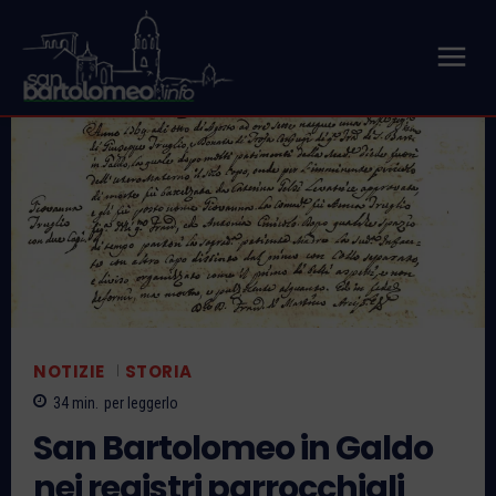
NOTIZIE
STORIA
34
min.
per leggerlo
San Bartolomeo in Galdo
nei registri parrocchiali