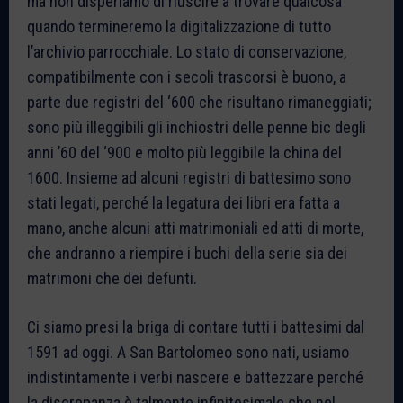
ma non disperiamo di riuscire a trovare qualcosa
quando termineremo la digitalizzazione di tutto
l’archivio parrocchiale. Lo stato di conservazione,
compatibilmente con i secoli trascorsi è buono, a
parte due registri del ‘600 che risultano rimaneggiati;
sono più illeggibili gli inchiostri delle penne bic degli
anni ’60 del ‘900 e molto più leggibile la china del
1600. Insieme ad alcuni registri di battesimo sono
stati legati, perché la legatura dei libri era fatta a
mano, anche alcuni atti matrimoniali ed atti di morte,
che andranno a riempire i buchi della serie sia dei
matrimoni che dei defunti.
Ci siamo presi la briga di contare tutti i battesimi dal
1591 ad oggi. A San Bartolomeo sono nati, usiamo
indistintamente i verbi nascere e battezzare perché
la discrepanza è talmente infinitesimale che nel