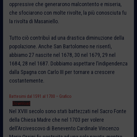
oppressive che generarono malcontento e miseria,
che sfociarono con molte rivolte, la più conosciuta fu
la rivolta di Masaniello.
Tutto ciò contribuì ad una drastica diminuzione della
popolazione. Anche San Bartolomeo ne risentì,
abbiamo 27 nascite nel 1678, 30 nel 1679, 29 nel
1684, 28 nel 1687. Dobbiamo aspettare l’indipendenza
dalla Spagna con Carlo III per tornare a crescere
costantemente.
Battesimi dal 1591 al 1700 – Grafico
Download
Nel XVIII secolo sono stati battezzati nel Sacro Fonte
della Chiesa Madre che nel 1703 per volere
dell’Arcivescovo di Benevento Cardinale Vincenzo
Maria Orsini fu costruita ad una sola navata, mentre