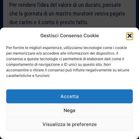
Per rendere l’idea del valore di un ducato, pensate
che la giornata di un mastro muratore veniva pagata
due carlini e il conto è presto fatto.
Gestisci Consenso Cookie
Registrazione acquisto organo della Chiesa Nuova in Registro del
‘700
Download
Per fornire le migliori esperienze, utilizziamo tecnologie come i cookie
Esisteva il mestiere di organaro/organista,
per memorizzare e/o accedere alle informazioni del dispositivo. Il
consenso a queste tecnologie ci permetterà di elaborare dati come il
professione scomparsa ad inizio Novecento. A San
comportamento di navigazione o ID unici su questo sito. Non
Bartolomeo per circa 40 anni l’organaro fu Don
acconsentire o ritirare il consenso può influire negativamente su alcune
caratteristiche e funzioni.
Antonio Codirenzi.
Atto di nascita di Domenicantonio Codirenzi, figlio di Antonio
Accetta
organaro
Download
Nella lettura dei registri si incontrano cognomi
Nega
scomparsi da decenni o secoli da San Bartolomeo, ma
Visualizza le preferenze
che si conservano nella toponomastica dei luoghi.