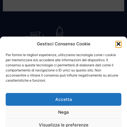
Gestisci Consenso Cookie
Per fornire le migliori esperienze, utilizziamo tecnologie come i cookie
per memorizzare e/o accedere alle informazioni del dispositivo. Il
CONTATTACI
COOKIE POLICY
PRIVACY
consenso a queste tecnologie ci permetterà di elaborare dati come il
comportamento di navigazione o ID unici su questo sito. Non
acconsentire o ritirare il consenso può influire negativamente su alcune
caratteristiche e funzioni.
Accetta
© 2002 - 2026 SanBartolomeo.info :::: powered by Go Web snc |
p.iva 01184570628
Nega
Visualizza le preferenze