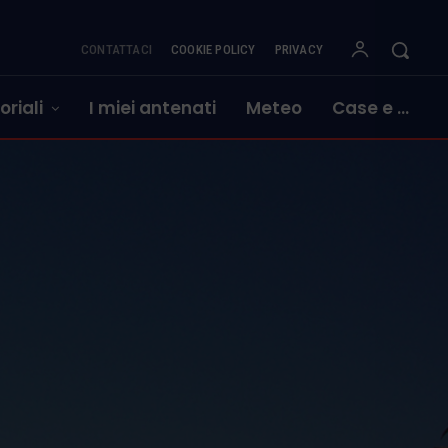
CONTATTACI
COOKIE POLICY
PRIVACY
oriali
I miei antenati
Meteo
Case e …