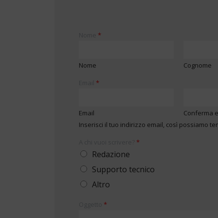
Nome
*
Nome
Cognome
Email
*
Email
Conferma e
Inserisci il tuo indirizzo email, così possiamo te
A chi vuoi scrivere?
*
Redazione
Supporto tecnico
Altro
Oggetto
*