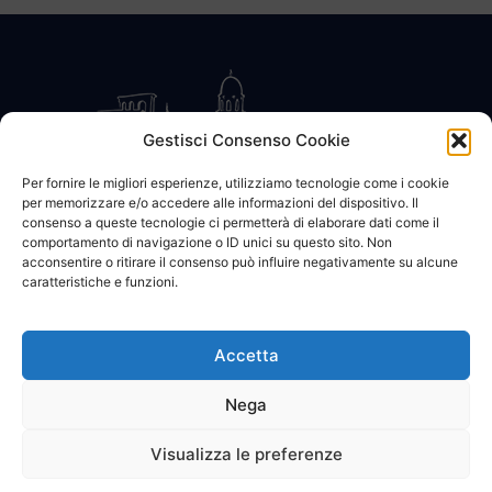
Gestisci Consenso Cookie
Per fornire le migliori esperienze, utilizziamo tecnologie come i cookie
per memorizzare e/o accedere alle informazioni del dispositivo. Il
CONTATTACI
COOKIE POLICY
PRIVACY
consenso a queste tecnologie ci permetterà di elaborare dati come il
comportamento di navigazione o ID unici su questo sito. Non
acconsentire o ritirare il consenso può influire negativamente su alcune
caratteristiche e funzioni.
Accetta
© 2002 - 2026 SanBartolomeo.info :::: powered by Go Web snc |
p.iva 01184570628
Nega
Visualizza le preferenze