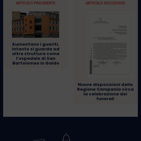
ARTICOLO PRECEDENTE
ARTICOLO SUCCESSIVO
Aumentano i guariti,
intanto si guarda ad
altre strutture come
l’ospedale di San
Bartolomeo in Galdo
Nuove disposizioni della
Regione Campania circa
la celebrazione dei
funerali