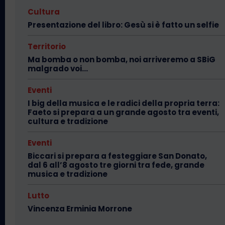
Cultura
Presentazione del libro: Gesù si è fatto un selfie
Territorio
Ma bomba o non bomba, noi arriveremo a SBiG
malgrado voi…
Eventi
I big della musica e le radici della propria terra:
Faeto si prepara a un grande agosto tra eventi,
cultura e tradizione
Eventi
Biccari si prepara a festeggiare San Donato,
dal 6 all’8 agosto tre giorni tra fede, grande
musica e tradizione
Lutto
Vincenza Erminia Morrone