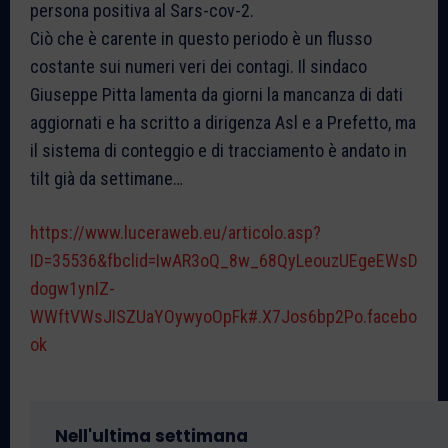
persona positiva al Sars-cov-2.
Ciò che è carente in questo periodo è un flusso
costante sui numeri veri dei contagi. Il sindaco
Giuseppe Pitta lamenta da giorni la mancanza di dati
aggiornati e ha scritto a dirigenza Asl e a Prefetto, ma
il sistema di conteggio e di tracciamento è andato in
tilt già da settimane…
https://www.luceraweb.eu/articolo.asp?
ID=35536&fbclid=IwAR3oQ_8w_68QyLeouzUEgeEWsD
dogw1ynIZ-
WWftVWsJISZUaYOywyoOpFk#.X7Jos6bp2Po.facebo
ok
Nell'ultima settimana