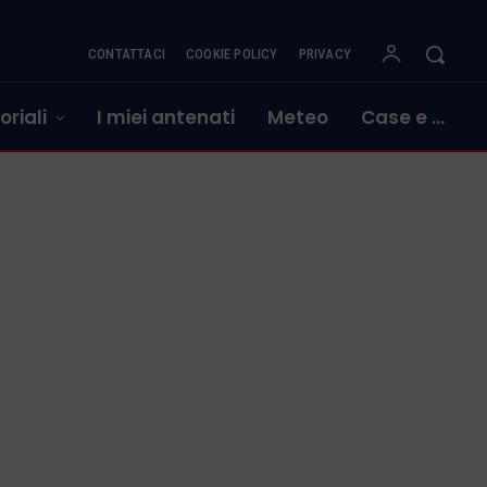
CONTATTACI
COOKIE POLICY
PRIVACY
oriali
I miei antenati
Meteo
Case e …