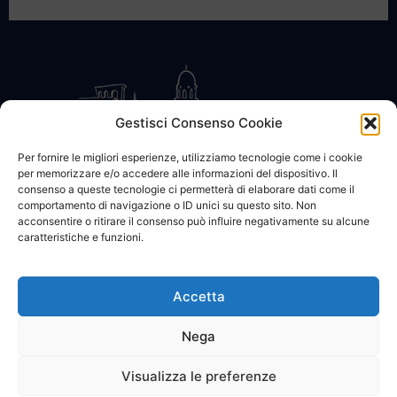
Gestisci Consenso Cookie
Per fornire le migliori esperienze, utilizziamo tecnologie come i cookie
per memorizzare e/o accedere alle informazioni del dispositivo. Il
CONTATTACI
COOKIE POLICY
PRIVACY
consenso a queste tecnologie ci permetterà di elaborare dati come il
comportamento di navigazione o ID unici su questo sito. Non
acconsentire o ritirare il consenso può influire negativamente su alcune
caratteristiche e funzioni.
Accetta
© 2002 - 2026 SanBartolomeo.info :::: powered by Go Web snc |
p.iva 01184570628
Nega
Visualizza le preferenze