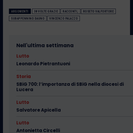
ARGOMENTI
38 VOLTE GRAZIE
RACCONTI,
ROSETO VALFORTORE
SUBAPPENNINO DAUNO
VINCENZO PALAZZO
Nell'ultima settimana
Lutto
Leonardo Pietrantuoni
Storia
SBiG 700: l’importanza di SBiG nella diocesi di
Lucera
Lutto
Salvatore Apicella
Lutto
Antonietta Circelli