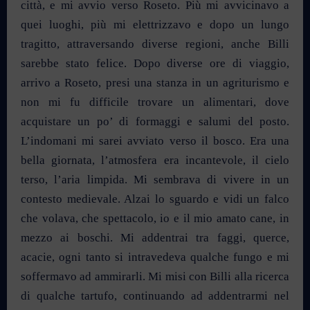
città, e mi avvio verso Roseto. Più mi avvicinavo a
quei luoghi, più mi elettrizzavo e dopo un lungo
tragitto, attraversando diverse regioni, anche Billi
sarebbe stato felice. Dopo diverse ore di viaggio,
arrivo a Roseto, presi una stanza in un agriturismo e
non mi fu difficile trovare un alimentari, dove
acquistare un po’ di formaggi e salumi del posto.
L’indomani mi sarei avviato verso il bosco. Era una
bella giornata, l’atmosfera era incantevole, il cielo
terso, l’aria limpida. Mi sembrava di vivere in un
contesto medievale. Alzai lo sguardo e vidi un falco
che volava, che spettacolo, io e il mio amato cane, in
mezzo ai boschi. Mi addentrai tra faggi, querce,
acacie, ogni tanto si intravedeva qualche fungo e mi
soffermavo ad ammirarli. Mi misi con Billi alla ricerca
di qualche tartufo, continuando ad addentrarmi nel