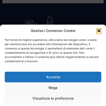
Gestisci Consenso Cookie
Per fornire le migliori esperienze, utilizziamo tecnologie come i cookie
per memorizzare e/o accedere alle informazioni del dispositivo. Il
CONTATTACI
COOKIE POLICY
PRIVACY
consenso a queste tecnologie ci permetterà di elaborare dati come il
comportamento di navigazione o ID unici su questo sito. Non
acconsentire o ritirare il consenso può influire negativamente su alcune
caratteristiche e funzioni.
Accetta
© 2002 - 2026 SanBartolomeo.info :::: powered by Go Web snc |
p.iva 01184570628
Nega
Visualizza le preferenze