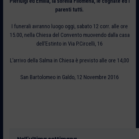
Pierluigi ed Emilia, la sorella Filomena, le cognate ed i
parenti tutti.
I funerali avranno luogo oggi, sabato 12 corr. alle ore
15.00, nella Chiesa del Convento muovendo dalla casa
dell’Estinto in Via P.Circelli, 16
L’arrivo della Salma in Chiesa è previsto alle ore 14,00
San Bartolomeo in Galdo, 12 Novembre 2016
Nell'ultima settimana