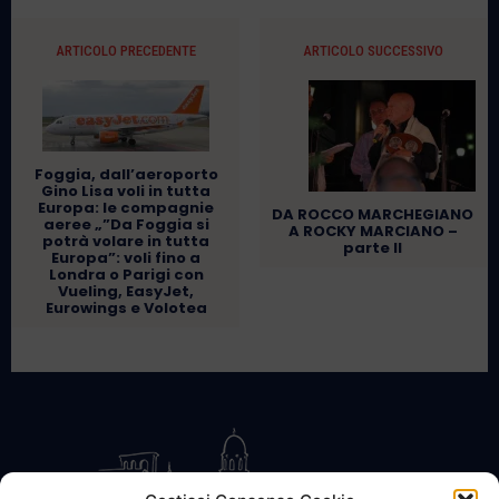
ARTICOLO PRECEDENTE
ARTICOLO SUCCESSIVO
Foggia, dall’aeroporto
Gino Lisa voli in tutta
Europa: le compagnie
DA ROCCO MARCHEGIANO
aeree „”Da Foggia si
A ROCKY MARCIANO –
potrà volare in tutta
parte II
Europa”: voli fino a
Londra o Parigi con
Vueling, EasyJet,
Eurowings e Volotea