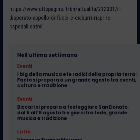
https://www.ottopagine.it/bn/attualita/212301/il-
disperato-appello-di-fucci-e-ciaburri-riaprire-
ospedali.shtml
Nell'ultima settimana
Eventi
I big della musica e le radici della propria terra:
Faeto si prepara a un grande agosto tra eventi,
cultura e tradizione
Eventi
Biccari si prepara a festeggiare San Donato,
dal 6 all’8 agosto tre giorni tra fede, grande
musica e tradizione
Lutto
Vincenza Erminia Morrone