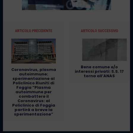
ARTICOLO PRECEDENTE
ARTICOLO SUCCESSIVO
Bene comune e/o
Coronavirus, plasma
interessi privati: S.S. 17
autoimmune:
torna all’ANAS
sperimentazione al
Policlinico Riuniti di
Foggia “Plasma
autoimmune per
combattere il
Coronavirus: al
Policlinico di Foggia
partirà a breve la
sperimentazione”