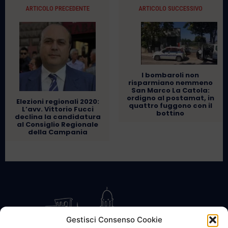
ARTICOLO PRECEDENTE
ARTICOLO SUCCESSIVO
I bombaroli non
risparmiano nemmeno
San Marco La Catola:
ordigno al postamat, in
Elezioni regionali 2020:
quattro fuggono con il
L’avv. Vittorio Fucci
bottino
declina la candidatura
al Consiglio Regionale
della Campania
Gestisci Consenso Cookie