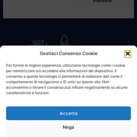
Pacifico
Gestisci Consenso Cookie
Per fornire le migliori esperienze, utilizziamo tecnologie come i cookie
per memorizzare e/o accedere alle informazioni del dispositivo. Il
CONTATTACI
COOKIE POLICY
PRIVACY
consenso a queste tecnologie ci permetterà di elaborare dati come il
comportamento di navigazione o ID unici su questo sito. Non
acconsentire o ritirare il consenso può influire negativamente su alcune
caratteristiche e funzioni.
Accetta
© 2002 - 2026 SanBartolomeo.info :::: powered by Go Web snc |
p.iva 01184570628
Nega