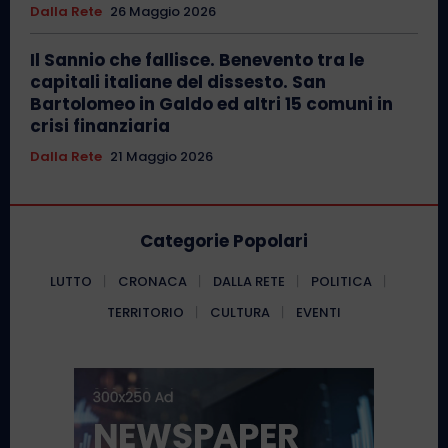
Dalla Rete
26 Maggio 2026
Il Sannio che fallisce. Benevento tra le
capitali italiane del dissesto. San
Bartolomeo in Galdo ed altri 15 comuni in
crisi finanziaria
Dalla Rete
21 Maggio 2026
Categorie Popolari
LUTTO
CRONACA
DALLA RETE
POLITICA
TERRITORIO
CULTURA
EVENTI