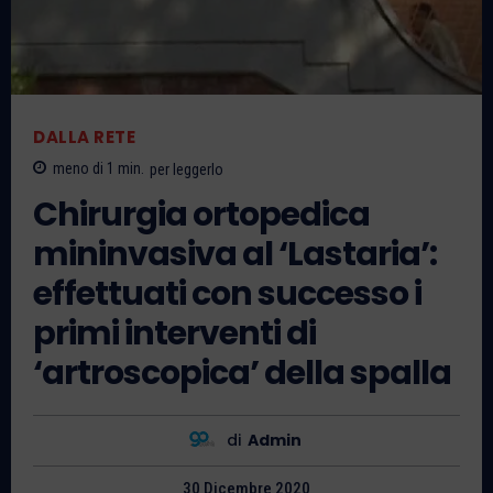
DALLA RETE
meno di 1
min.
per leggerlo
Chirurgia ortopedica
mininvasiva al ‘Lastaria’:
effettuati con successo i
primi interventi di
‘artroscopica’ della spalla
di
Admin
30 Dicembre 2020