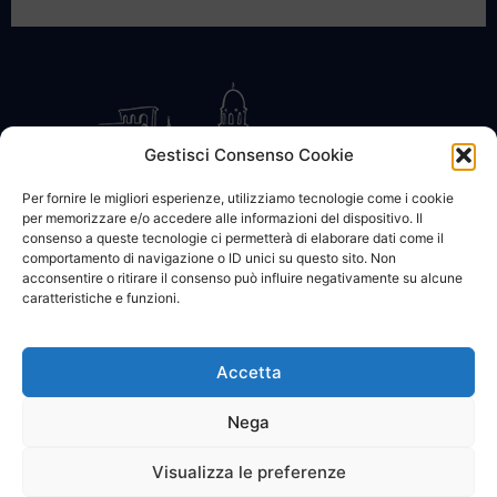
Gestisci Consenso Cookie
Per fornire le migliori esperienze, utilizziamo tecnologie come i cookie
per memorizzare e/o accedere alle informazioni del dispositivo. Il
CONTATTACI
COOKIE POLICY
PRIVACY
consenso a queste tecnologie ci permetterà di elaborare dati come il
comportamento di navigazione o ID unici su questo sito. Non
acconsentire o ritirare il consenso può influire negativamente su alcune
caratteristiche e funzioni.
Accetta
© 2002 - 2026 SanBartolomeo.info :::: powered by Go Web snc |
p.iva 01184570628
Nega
Visualizza le preferenze