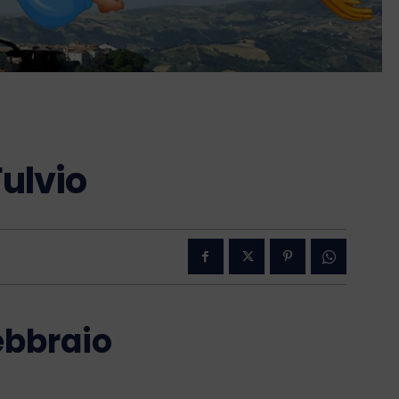
ulvio
febbraio