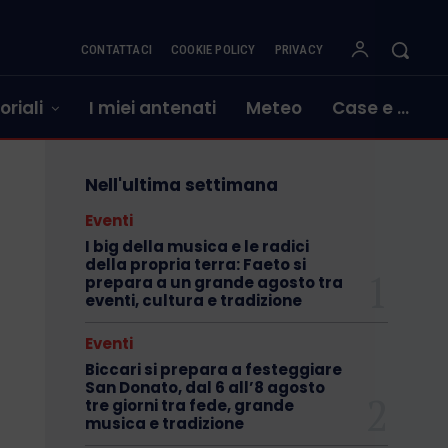
CONTATTACI
COOKIE POLICY
PRIVACY
oriali
I miei antenati
Meteo
Case e …
Nell'ultima settimana
Eventi
I big della musica e le radici
della propria terra: Faeto si
prepara a un grande agosto tra
eventi, cultura e tradizione
Eventi
Biccari si prepara a festeggiare
San Donato, dal 6 all’8 agosto
tre giorni tra fede, grande
musica e tradizione