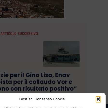
ARTICOLO SUCCESSIVO
ie per il Gino Lisa, Enav
ista per il collaudo Vor e
ono con risultato positivo”
Gestisci Consenso Cookie