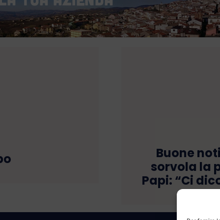
Buone notiz
bo
sorvola la p
Papi: “Ci dic