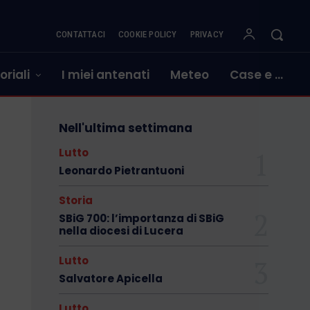
CONTATTACI
COOKIE POLICY
PRIVACY
oriali
I miei antenati
Meteo
Case e …
Nell'ultima settimana
Lutto
Leonardo Pietrantuoni
Storia
SBiG 700: l’importanza di SBiG
nella diocesi di Lucera
Lutto
Salvatore Apicella
Lutto