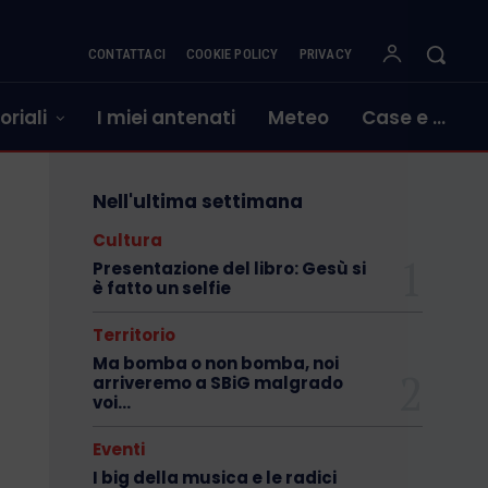
CONTATTACI
COOKIE POLICY
PRIVACY
oriali
I miei antenati
Meteo
Case e …
Nell'ultima settimana
Cultura
Presentazione del libro: Gesù si
è fatto un selfie
Territorio
Ma bomba o non bomba, noi
arriveremo a SBiG malgrado
voi…
Eventi
I big della musica e le radici