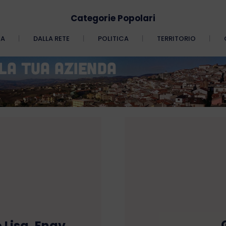
Categorie Popolari
CA
DALLA RETE
POLITICA
TERRITORIO
o Lisa, Enav