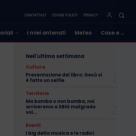
CONTATTACI
COOKIE POLICY
PRIVACY
oriali
I miei antenati
Meteo
Case e …
Nell'ultima settimana
Cultura
Presentazione del libro: Gesù si
è fatto un selfie
Territorio
Ma bomba o non bomba, noi
arriveremo a SBiG malgrado
voi…
Eventi
I big della musica e le radici