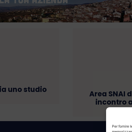
zia uno studio
Area SNAI d
incontro 
Per fornire 
memorizzare 