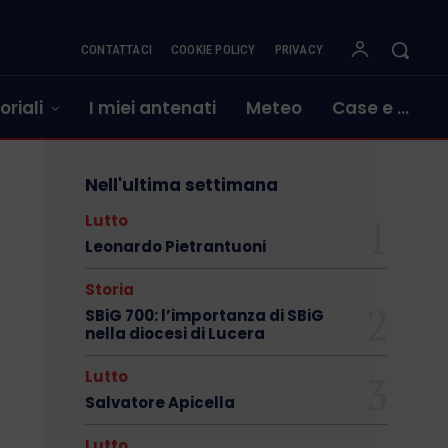
CONTATTACI
COOKIE POLICY
PRIVACY
oriali
I miei antenati
Meteo
Case e …
Nell'ultima settimana
Lutto
Leonardo Pietrantuoni
Storia
SBiG 700: l’importanza di SBiG
nella diocesi di Lucera
Lutto
Salvatore Apicella
Lutto