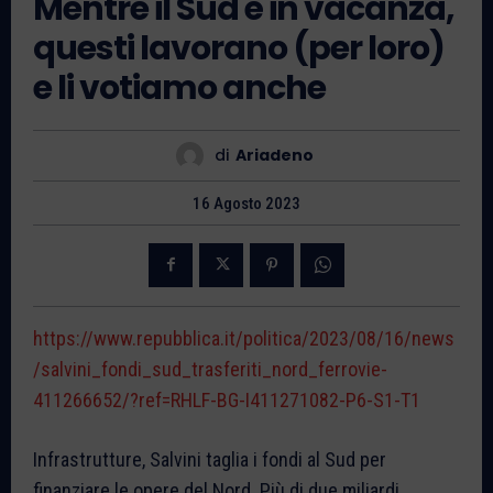
Mentre il Sud è in vacanza,
questi lavorano (per loro)
e li votiamo anche
di
Ariadeno
16 Agosto 2023
https://www.repubblica.it/politica/2023/08/16/news
/salvini_fondi_sud_trasferiti_nord_ferrovie-
411266652/?ref=RHLF-BG-I411271082-P6-S1-T1
Infrastrutture, Salvini taglia i fondi al Sud per
finanziare le opere del Nord. Più di due miliardi