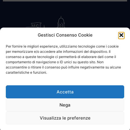
Gestisci Consenso Cookie
Per fornire le migliori esperienze, utilizziamo tecnologie come i cookie
per memorizzare e/o accedere alle informazioni del dispositivo. Il
CONTATTACI
COOKIE POLICY
PRIVACY
consenso a queste tecnologie ci permetterà di elaborare dati come il
comportamento di navigazione o ID unici su questo sito. Non
acconsentire o ritirare il consenso può influire negativamente su alcune
caratteristiche e funzioni.
Accetta
© 2002 - 2026 SanBartolomeo.info :::: powered by Go Web snc |
p.iva 01184570628
Nega
Visualizza le preferenze