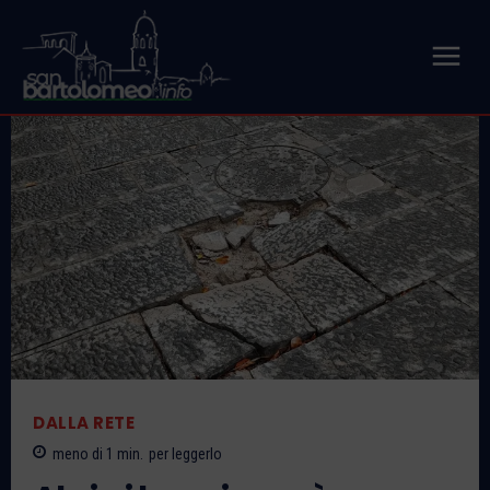
DALLA RETE
meno di 1
min.
per leggerlo