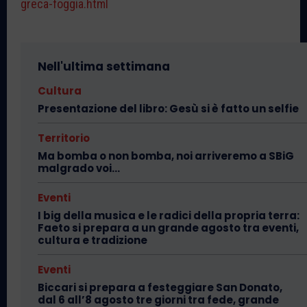
greca-foggia.html
Nell'ultima settimana
Cultura
Presentazione del libro: Gesù si è fatto un selfie
Territorio
Ma bomba o non bomba, noi arriveremo a SBiG
malgrado voi…
Eventi
I big della musica e le radici della propria terra:
Faeto si prepara a un grande agosto tra eventi,
cultura e tradizione
Eventi
Biccari si prepara a festeggiare San Donato,
dal 6 all’8 agosto tre giorni tra fede, grande