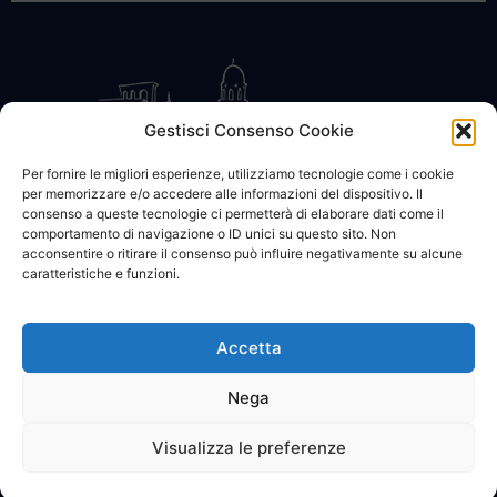
Gestisci Consenso Cookie
Per fornire le migliori esperienze, utilizziamo tecnologie come i cookie
per memorizzare e/o accedere alle informazioni del dispositivo. Il
CONTATTACI
COOKIE POLICY
PRIVACY
consenso a queste tecnologie ci permetterà di elaborare dati come il
comportamento di navigazione o ID unici su questo sito. Non
acconsentire o ritirare il consenso può influire negativamente su alcune
caratteristiche e funzioni.
Accetta
© 2002 - 2026 SanBartolomeo.info :::: powered by Go Web snc |
p.iva 01184570628
Nega
Visualizza le preferenze