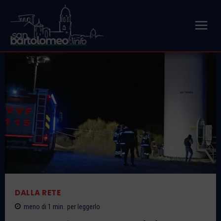
DALLA RETE
meno di 1
min.
per leggerlo