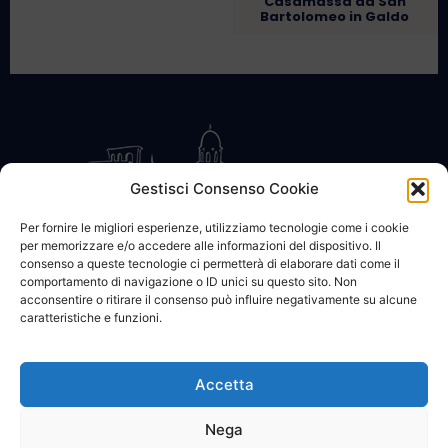
Casamassa da San
Bartolomeo in Galdo
Gestisci Consenso Cookie
Per fornire le migliori esperienze, utilizziamo tecnologie come i cookie
per memorizzare e/o accedere alle informazioni del dispositivo. Il
CONTATTACI
COOKIE POLICY
PRIVACY
consenso a queste tecnologie ci permetterà di elaborare dati come il
comportamento di navigazione o ID unici su questo sito. Non
acconsentire o ritirare il consenso può influire negativamente su alcune
caratteristiche e funzioni.
Accetta
© 2002 - 2026 SanBartolomeo.info :::: powered by Go Web snc |
p.iva 01184570628
Nega