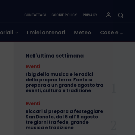
CONTATTACI
COOKIE POLICY
PRIVACY
oriali
I miei antenati
Meteo
Case e …
Nell'ultima settimana
Eventi
I big della musica e le radici
della propria terra: Faeto si
prepara a un grande agosto tra
eventi, cultura e tradizione
Eventi
Biccari si prepara a festeggiare
San Donato, dal 6 all’8 agosto
tre giorni tra fede, grande
musica e tradizione