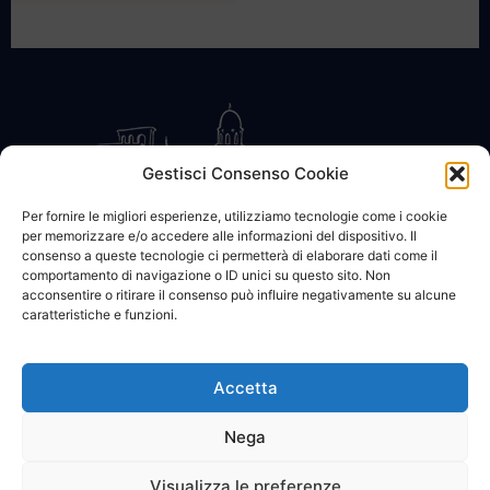
Gestisci Consenso Cookie
Per fornire le migliori esperienze, utilizziamo tecnologie come i cookie
per memorizzare e/o accedere alle informazioni del dispositivo. Il
CONTATTACI
COOKIE POLICY
PRIVACY
consenso a queste tecnologie ci permetterà di elaborare dati come il
comportamento di navigazione o ID unici su questo sito. Non
acconsentire o ritirare il consenso può influire negativamente su alcune
caratteristiche e funzioni.
Accetta
© 2002 - 2026 SanBartolomeo.info :::: powered by Go Web snc |
p.iva 01184570628
Nega
Visualizza le preferenze