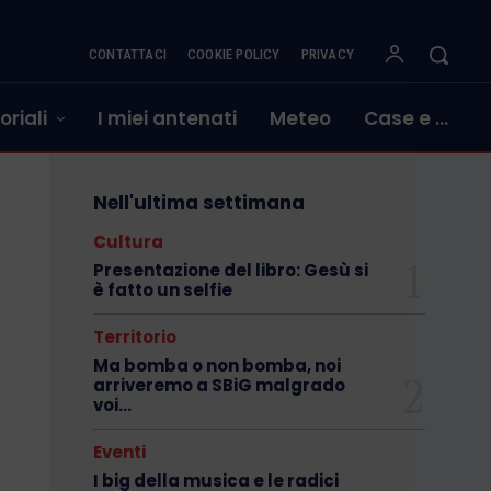
CONTATTACI
COOKIE POLICY
PRIVACY
oriali
I miei antenati
Meteo
Case e …
Nell'ultima settimana
Cultura
Presentazione del libro: Gesù si
è fatto un selfie
Territorio
Ma bomba o non bomba, noi
arriveremo a SBiG malgrado
voi…
Eventi
I big della musica e le radici