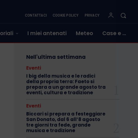
CONTATTACI
COOKIE POLICY
PRIVACY
oriali
I miei antenati
Meteo
Case e …
Nell'ultima settimana
Eventi
I big della musica e le radici
della propria terra: Faeto si
prepara a un grande agosto tra
eventi, cultura e tradizione
Eventi
Biccari si prepara a festeggiare
San Donato, dal 6 all’8 agosto
tre giorni tra fede, grande
musica e tradizione