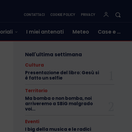
CONTATTACI
COOKIE POLICY
PRIVACY
oriali
I miei antenati
Meteo
Case e …
Nell'ultima settimana
Cultura
Presentazione del libro: Gesù si
è fatto un selfie
Territorio
Ma bomba o non bomba, noi
arriveremo a SBiG malgrado
voi…
Eventi
I big della musica e le radici