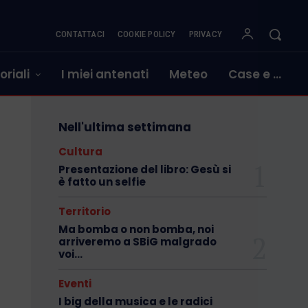
CONTATTACI
COOKIE POLICY
PRIVACY
oriali
I miei antenati
Meteo
Case e …
Nell'ultima settimana
Cultura
Presentazione del libro: Gesù si
è fatto un selfie
Territorio
Ma bomba o non bomba, noi
arriveremo a SBiG malgrado
voi…
Eventi
I big della musica e le radici