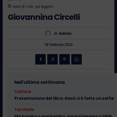
meno di 1
min.
per leggerlo
Giovannina Circelli
di
Admin
18 Febbraio 2026
Nell'ultima settimana
Cultura
Presentazione del libro: Gesù si è fatto un selfie
Territorio
Ma bomba o non bomba, noi arriveremo a SBiG