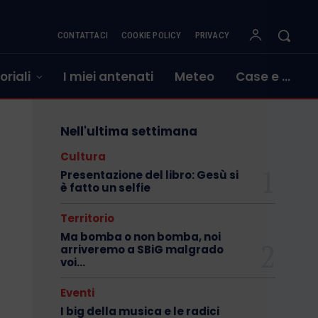
CONTATTACI
COOKIE POLICY
PRIVACY
oriali
I miei antenati
Meteo
Case e …
Nell'ultima settimana
Cultura
Presentazione del libro: Gesù si
è fatto un selfie
Territorio
Ma bomba o non bomba, noi
arriveremo a SBiG malgrado
voi…
Eventi
I big della musica e le radici