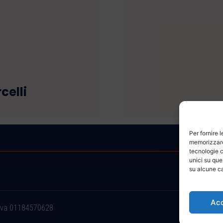
celli
Per fornire 
memorizzare 
tecnologie c
unici su que
su alcune ca
Ac
.iva 01184570628