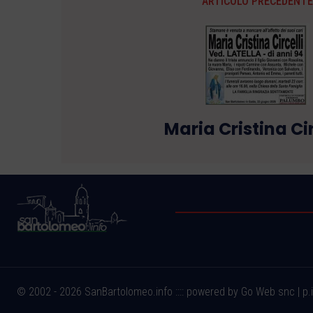
ARTICOLO PRECEDENTE
Maria Cristina Cir
© 2002 - 2026 SanBartolomeo.info :::: powered by Go Web snc | p