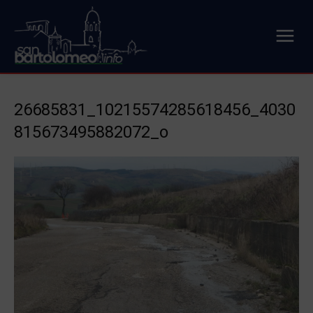
26685831_10215574285618456_4030
815673495882072_o