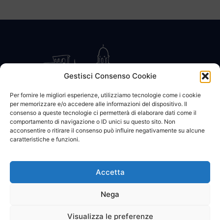
Gestisci Consenso Cookie
Per fornire le migliori esperienze, utilizziamo tecnologie come i cookie
per memorizzare e/o accedere alle informazioni del dispositivo. Il
CONTATTACI
COOKIE POLICY
PRIVACY
consenso a queste tecnologie ci permetterà di elaborare dati come il
comportamento di navigazione o ID unici su questo sito. Non
acconsentire o ritirare il consenso può influire negativamente su alcune
caratteristiche e funzioni.
Accetta
© 2002 - 2026 SanBartolomeo.info :::: powered by Go Web snc |
p.iva 01184570628
Nega
Visualizza le preferenze