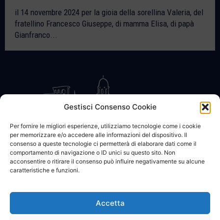
il 14 novembre 2024 per la gioia della sorellina Valeria, del
fratellino Francesco Giuseppe, di mamma Elisa, di papà
Gianfranco...
Gestisci Consenso Cookie
Per fornire le migliori esperienze, utilizziamo tecnologie come i cookie
per memorizzare e/o accedere alle informazioni del dispositivo. Il
CONTATTACI
COOKIE POLICY
PRIVACY
consenso a queste tecnologie ci permetterà di elaborare dati come il
comportamento di navigazione o ID unici su questo sito. Non
acconsentire o ritirare il consenso può influire negativamente su alcune
caratteristiche e funzioni.
Accetta
© 2002 - 2026 SanBartolomeo.info :::: powered by Go Web snc |