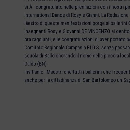
si Ã¨ congratulato nelle premiazioni con i nostri pi
International Dance di Rosy e Gianni. La Redazion
lâesito di queste manifestazioni porge ai ballerini
insegnanti Rosy e Giovanni DE VINCENZO ai genitori de
ora raggiunti, e le congratulazioni di aver portato pe
Comitato Regionale Campania F.I.D.S. senza passare
scuola di Ballo onorando il nome della piccola loca
Galdo (BN)-.
Invitiamo i Maestri che tutti i ballerini che freque
anche per la cittadinanza di San Bartolomeo un Sag