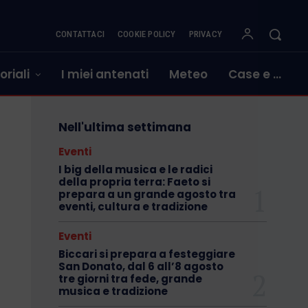
CONTATTACI
COOKIE POLICY
PRIVACY
oriali
I miei antenati
Meteo
Case e …
Nell'ultima settimana
Eventi
I big della musica e le radici
della propria terra: Faeto si
prepara a un grande agosto tra
eventi, cultura e tradizione
Eventi
Biccari si prepara a festeggiare
San Donato, dal 6 all’8 agosto
tre giorni tra fede, grande
musica e tradizione