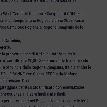
e Scuola di Ballo âInternational Danceâ di San
 (SA) il Comitato Regionale Campania il CONI e la
zzato la .Competizione Regionale anno 2003 Danze
e Vice Campione Regionale Regione Campania delle
d e Caraibici;
egorie.
 la presentazione di tutto lo staff tecnico la
erminare alle ore 20,00. 398 sono state le coppie che
5 le provincie della Regione Campania, tra cui anche le
o DELLE DONNE con Gianna PEPE e da Stefano
artolomeane Doc.
a gareggiare per il Liscio Unificato con eliminazione
nseguenza alle semifinali e alle finali.
er gareggiare nel Ballo da Sala e piazzare le loro