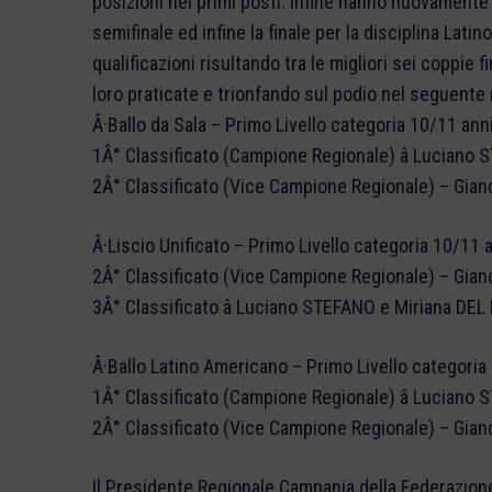
posizioni nei primi posti. Infine hanno nuovamente a
semifinale ed infine la finale per la disciplina Lati
qualificazioni risultando tra le migliori sei coppie 
loro praticate e trionfando sul podio nel seguente
Â·Ballo da Sala – Primo Livello categoria 10/11 anni
1Â° Classificato (Campione Regionale) â Lucian
2Â° Classificato (Vice Campione Regionale) – Gi
Â·Liscio Unificato – Primo Livello categoria 10/11 a
2Â° Classificato (Vice Campione Regionale) – Gi
3Â° Classificato â Luciano STEFANO e Miriana DE
Â·Ballo Latino Americano – Primo Livello categoria
1Â° Classificato (Campione Regionale) â Lucian
2Â° Classificato (Vice Campione Regionale) – Gi
Il Presidente Regionale Campania della Federazio