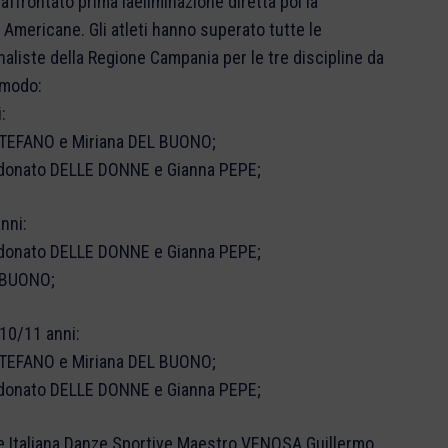
ffrontato prima lâeliminazione diretta poi la
no Americane. Gli atleti hanno superato tutte le
finaliste della Regione Campania per le tre discipline da
 modo:
:
o STEFANO e Miriana DEL BUONO;
andonato DELLE DONNE e Gianna PEPE;
nni:
andonato DELLE DONNE e Gianna PEPE;
L BUONO;
 10/11 anni:
o STEFANO e Miriana DEL BUONO;
andonato DELLE DONNE e Gianna PEPE;
ne Italiana Danze Sportive Maestro VENOSA Guillermo