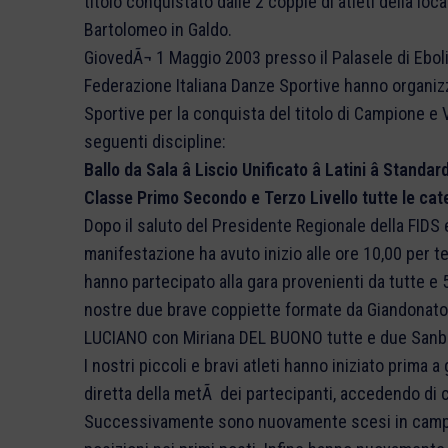
titolo conquistato dalle 2 coppie di atleti della local
Bartolomeo in Galdo.
GiovedÃ¬ 1 Maggio 2003 presso il Palasele di Eboli
Federazione Italiana Danze Sportive hanno organi
Sportive per la conquista del titolo di Campione 
seguenti discipline:
Ballo da Sala â Liscio Unificato â Latini â Standar
Classe Primo Secondo e Terzo Livello tutte le cat
Dopo il saluto del Presidente Regionale della FIDS e
manifestazione ha avuto inizio alle ore 10,00 per t
hanno partecipato alla gara provenienti da tutte e 
nostre due brave coppiette formate da Giandonat
LUCIANO con Miriana DEL BUONO tutte e due Sanb
I nostri piccoli e bravi atleti hanno iniziato prima 
diretta della metÃ dei partecipanti, accedendo di co
Successivamente sono nuovamente scesi in campo p