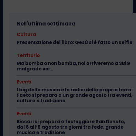
Nell'ultima settimana
Cultura
Presentazione del libro: Gesù si è fatto un selfie
Territorio
Ma bomba o non bomba, noi arriveremo a SBiG
malgrado voi…
Eventi
I big della musica e le radici della propria terra:
Faeto si prepara a un grande agosto tra eventi,
cultura e tradizione
Eventi
Biccari si prepara a festeggiare San Donato,
dal 6 all’8 agosto tre giorni tra fede, grande
musica e tradizione