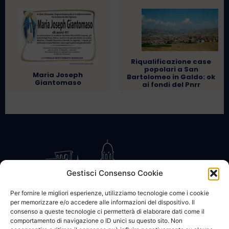
Riqualificazione case
popolari a San
Maria Joseph
Bartolomeo in Galdo: ok
Giantomaso
ai fondi del Pnrr
Gestisci Consenso Cookie
Per fornire le migliori esperienze, utilizziamo tecnologie come i cookie
per memorizzare e/o accedere alle informazioni del dispositivo. Il
CONTATTACI
COOKIE POLICY
PRIVACY
consenso a queste tecnologie ci permetterà di elaborare dati come il
comportamento di navigazione o ID unici su questo sito. Non