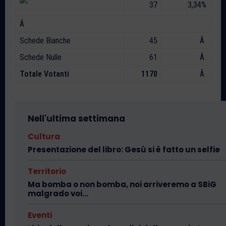
37
3,34%
Â
Schede Bianche
45
Â
Schede Nulle
61
Â
Totale Votanti
1170
Â
Nell'ultima settimana
Cultura
Presentazione del libro: Gesù si è fatto un selfie
Territorio
Ma bomba o non bomba, noi arriveremo a SBiG
malgrado voi…
Eventi