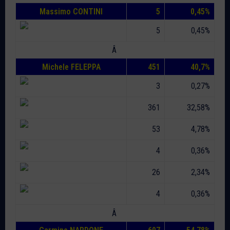
Massimo CONTINI
5
0,45%
5
0,45%
Â
Michele FELEPPA
451
40,7%
3
0,27%
361
32,58%
53
4,78%
4
0,36%
26
2,34%
4
0,36%
Â