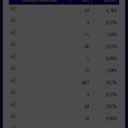
Carmine NARDONE
607
54,78%
53
4,78%
3
0,27%
11
1,00%
36
3,25%
1
0,09%
12
1,08%
407
36,7%
3
0,27%
34
3,07%
10
0,90%