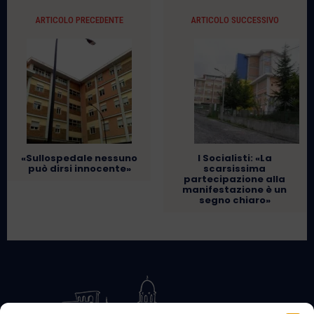
ARTICOLO PRECEDENTE
ARTICOLO SUCCESSIVO
«Sullospedale nessuno
I Socialisti: «La
può dirsi innocente»
scarsissima
partecipazione alla
manifestazione è un
segno chiaro»